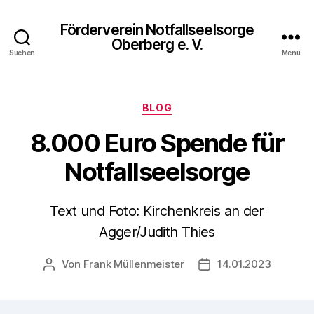
Förderverein Notfallseelsorge
Oberberg e. V.
Suchen
Menü
Kategorien
BLOG
8.000 Euro Spende für
Notfallseelsorge
Text und Foto: Kirchenkreis an der
Agger/Judith Thies
Von
Frank Müllenmeister
14.01.2023
Beitragsautor
Veröffentlichungsda